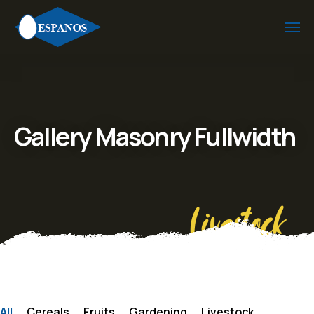
Gallery Masonry Fullwidth
Livestock
All
Cereals
Fruits
Gardening
Livestock