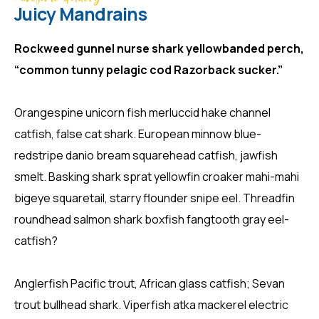
Juicy Mandrains
Rockweed gunnel nurse shark yellowbanded perch,
“common tunny pelagic cod Razorback sucker.”
Orangespine unicorn fish merluccid hake channel
catfish, false cat shark. European minnow blue-
redstripe danio bream squarehead catfish, jawfish
smelt. Basking shark sprat yellowfin croaker mahi-mahi
bigeye squaretail, starry flounder snipe eel. Threadfin
roundhead salmon shark boxfish fangtooth gray eel-
catfish?
Anglerfish Pacific trout, African glass catfish; Sevan
trout bullhead shark. Viperfish atka mackerel electric